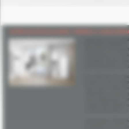
VOTRE EAU EST-ELLE DURE ? PENSEZ À L’ADOUCISSE
L’eau dure est un vérita
fait l’amère expérience.
Viessmann vous apporte 
Vitoset Aqua, vos condu
chauffage, douche, élec
ainsi la durée de vie et
Pour aller plus loin, l’
le biais de votre Smart
Vous suivez notamment 
notifications en cas de
sel de régénération. Ce
coupant l’alimentation 
de fuite (disponibles en 
L’adoucisseur Vitoset A
économiser le sel et l’e