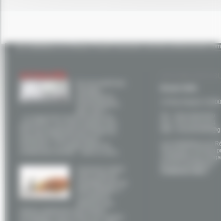
Les installateurs du Réseau Proactif Viessmann sont des professionnels compé
ACTUALITÉS
ACCUEIL NOS B
Et si la mixité des
Brunet SARL
énergies
permettait un
14 Rue Ampere 31800
environnement
plus sain ?
Tel. : 05 61 89 46 69
Le respect de l’environnement est,
Fax : 05 61 95 43 44
aujourd’hui, une préoccupation pour
Mail : brunet31800@g
tous mais également pour toutes les
entreprises. Notre fournisseur,
Les installateurs du R
Viessmann, s’y engage depuis de
Viessmann sont des p
nombreuses années. Dans ce sens,
compétents qui s'engag
de leurs prestations.
Comment choisir
Contactez-nous !
votre mode de
chauffage près de
Saint Gaudens ?
La meilleure
méthode pour
réduire rapidement votre facture
énergétique est de choisir une solution