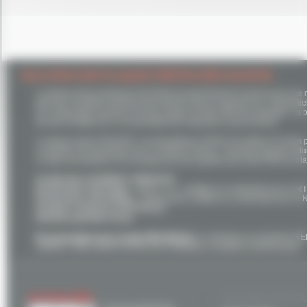
SOLUTION SUR PLAQUES PRÉTRACÉES RAUPUR
La plaque plane prétracée RAUPUR est spécialement conçue pour une m
plancher chauffant-rafraîchissant REHAU dans le domaine du résidentiel
Sa configuration permet une pose rapide du tube PER par agrafage. La p
de pose multiple de 5 cm permettant de respecter le pas de pose.
La plaque plane RAUPUR en polyuréthane (PUR) est revêtue d’un film p
La plaque est assemblée par un système rainuré - bouveté assurant l’éta
Le tube est maintenu sur la plaque par des agrafes pour tube PER de d
Certification ACERMI N° 09/091/572
Performance thermique :
valeur « R » certifiée en conformité avec la R
Performance mécanique :
compression certifiée en conformité avec la
Système conforme au DTU 65.14
Système garantie 10 ans
En association avec le tube PER REHAU
, le collecteur en polymère R
système, cette solution permet une installation complète et performante.
ACTUALITÉS
ACCUEIL NOS B