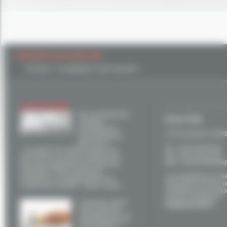
PHRASE D'ACCROCHE
Plombier - Chauffagiste à Saint Gaudens
ACTUALITÉS
ACCUEIL NOS B
Et si la mixité des
Brunet SARL
énergies
permettait un
14 Rue Ampere 31800
environnement
plus sain ?
Tel. : 05 61 89 46 69
Le respect de l’environnement est,
Fax : 05 61 95 43 44
aujourd’hui, une préoccupation pour
Mail : brunet31800@g
tous mais également pour toutes les
entreprises. Notre fournisseur,
Les installateurs du R
Viessmann, s’y engage depuis de
Viessmann sont des p
nombreuses années. Dans ce sens,
compétents qui s'engag
de leurs prestations.
Comment choisir
Contactez-nous !
votre mode de
chauffage près de
Saint Gaudens ?