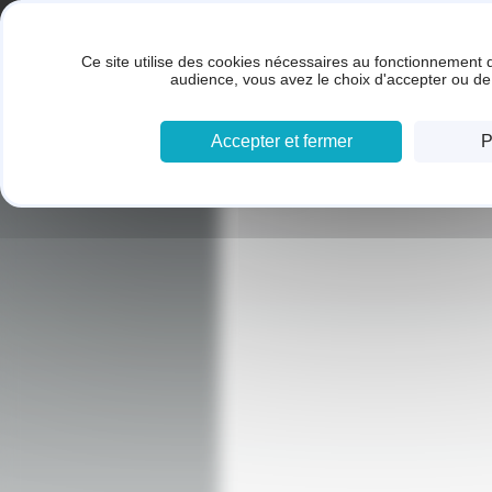
Panneau de gestion des cookies
BRUNET SARL
Ce site utilise des cookies nécessaires au fonctionnement d
audience, vous avez le choix d'accepter ou de 
Accepter et fermer
P