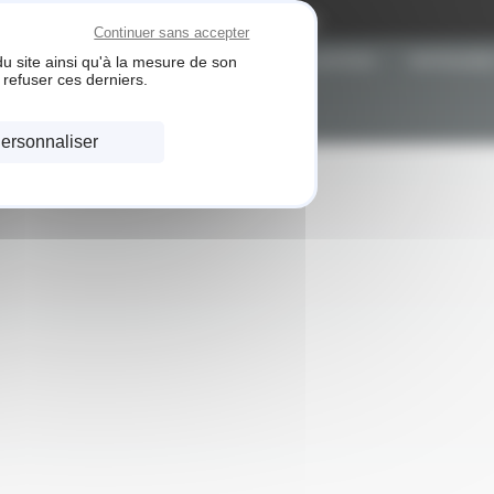
Gestion des cookies
Continuer sans accepter
u site ainsi qu'à la mesure de son
ACCUEIL
RÉALISATIONS
PARTENAIRE
refuser ces derniers.
ersonnaliser