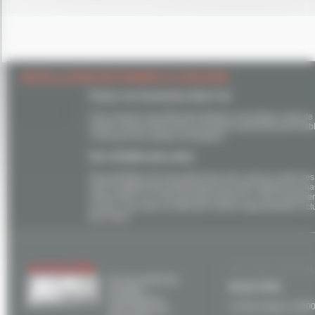
INSTALLATION DE POMPES À CHALEUR
Puisez vos économies dans l’air
Pour associer une efficacité optimale et de faibles coûts 
chaleur Vitocal 300-A est une solution particulièrement fiable.
c’est aussi une solution écologique.
Une véritable plus-value
Pour bénéficier de l’éco-prêt à taux zéro, dans le cadre d
COP (Coefficient de Performance) de votre système de chauf
Vitocal 300-A, ce COP peut aller jusqu’à 4,7. Non seuleme
en plus, vous allez au-delà des normes réglementaires actue
plus-value.
ACTUALITÉS
ACCUEIL NOS B
Et si la mixité des
Brunet SARL
énergies
permettait un
14 Rue Ampere 31800
environnement