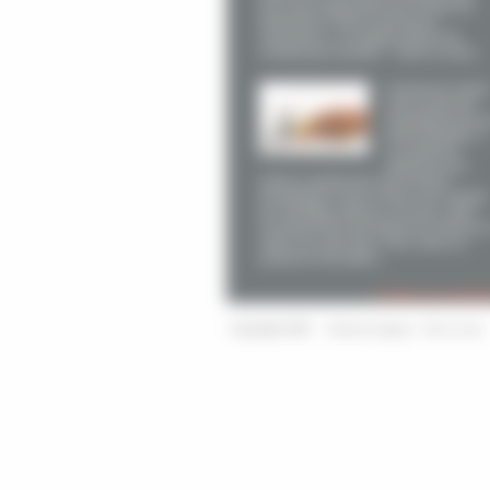
tous mais également pour toutes les
entreprises. Notre fournisseur,
Viessmann, s’y engage depuis de
nombreuses années. Dans ce sens,
Comment choisi
votre mode de
chauffage près 
Saint Gaudens ?
La meilleure
méthode pour
réduire rapidement votre facture
énergétique est de choisir une solution
de chauffage efficace. De plus, votre
investissement permettra de renforcer 
valeur de votre bien. Ainsi, dans un
projet de rénovation,
> Toutes les actualit
|
Copyright 2026
Mentions légales
Plan du site