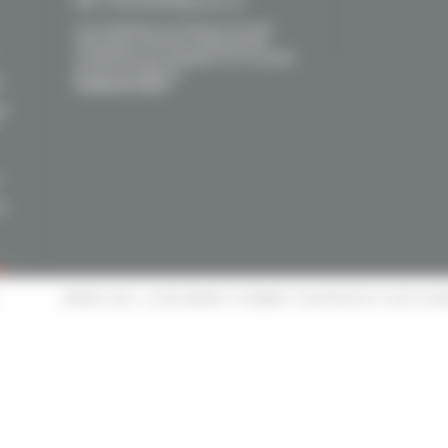
Mail : brunet31800@gmail.com
Les installateurs du Réseau Proactif
Viessmann sont des professionnels
compétents qui s'engagent sur la qualité
de leurs prestations.
r
Contactez-nous !
de
la
és
BRUNET SARL
-
14 RUE AMPERE
- PLOMBIER / CHAUFFAGISTE À
SAINT GAU