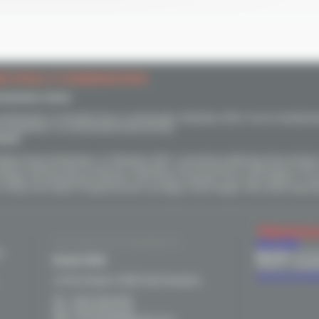
ES FIOUL À CONDENSATION
onsommez moins
a performante, la chaudière fioul à condensation Vitoladens 300-C est un investisse
s simplement : en consommant moins de fioul.
ieuse
udière basse température, la Vitoladens 300-C consomme nettement moins de fioul
latente contenue dans les gaz de combustion, elle économise en effet jusqu’à 35% 
malgré ses performances élevées, elle est très compacte. Pour votre intérieur, c’est
, et donc de confort. D’autant qu’avec son piège à sons intégré, elle est très silenci
TÉMOIGNA
ACCUEIL NOS BUREAUX
UN AVIS
s
Michelle
18/12/
Brunet SARL
Sérieux, compéte
Voir tous les t
14 Rue Ampere 31800 Saint Gaudens
Tel. : 05 61 89 46 69
Fax : 05 61 95 43 44