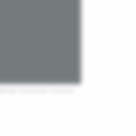
DENS
31800
-
05 61 89 46 69
(FAX :
05 61 95 43 44
)