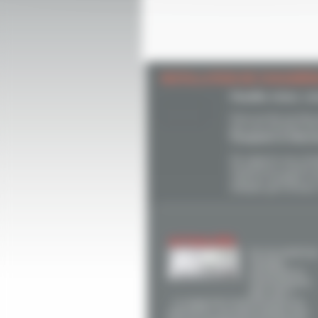
INSTALLATION DE CHAUDIÈR
Chauffez mieux, c
Parce qu’elle est ultr
que vous amortirez trè
Compacte et silenc
Par rapport à une cha
récupérant la chaleur 
coûts de chauffage. Et 
véritable gain de place
ACTUALITÉS
Et si la mixité de
énergies
permettait un
environnement
plus sain ?
Le respect de l’environnement est,
aujourd’hui, une préoccupation pour