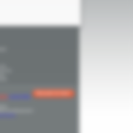
ment
. En
sur vos
 un
euse.
Demande de devis
GES
AJOUTER
2014
nt et professionnel !
émoignages