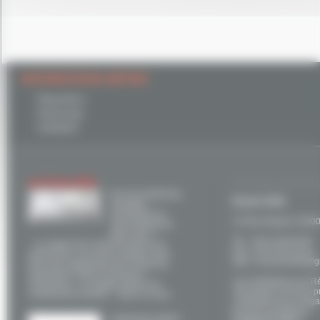
INFORMATIONS MÉTIER
Réparations
Dépannage
Installation
ACTUALITÉS
ACCUEIL NOS B
Et si la mixité des
Brunet SARL
énergies
permettait un
14 Rue Ampere 31800
environnement
plus sain ?
Tel. : 05 61 89 46 69
Le respect de l’environnement est,
Fax : 05 61 95 43 44
aujourd’hui, une préoccupation pour
Mail : brunet31800@g
tous mais également pour toutes les
entreprises. Notre fournisseur,
Les installateurs du R
Viessmann, s’y engage depuis de
Viessmann sont des p
nombreuses années. Dans ce sens,
compétents qui s'engag
de leurs prestations.
Comment choisir