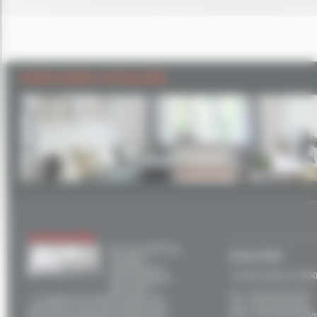
EXTRA VISUEL ACTUALITÉS
ACTUALITÉS
ACCUEIL NOS B
Et si la mixité des
Brunet SARL
énergies
permettait un
14 Rue Ampere 31800
environnement
plus sain ?
Tel. : 05 61 89 46 69
Le respect de l’environnement est,
Fax : 05 61 95 43 44
aujourd’hui, une préoccupation pour
Mail : brunet31800@g