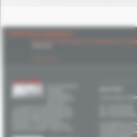
ENTRETIEN ET DÉPANNAGE
Brunet SARL à Saint Gaudens
près de Montréjeau et Gourda
dépannage.
Contactez-nous
ACTUALITÉS
ACCUEIL NOS B
Et si la mixité des
Brunet SARL
énergies
permettait un
14 Rue Ampere 31800
environnement
plus sain ?
Tel. : 05 61 89 46 69
Le respect de l’environnement est,
Fax : 05 61 95 43 44
aujourd’hui, une préoccupation pour
Mail : brunet31800@g
tous mais également pour toutes les
entreprises. Notre fournisseur,
Les installateurs du R
Viessmann, s’y engage depuis de
Viessmann sont des p
nombreuses années. Dans ce sens,
compétents qui s'engag
de leurs prestations.