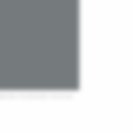
DENS
31800
-
05 61 89 46 69
(FAX :
05 61 95 43 44
)