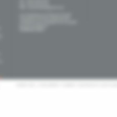
Tel. : 05 61 89 46 69
Fax : 05 61 95 43 44
Mail : brunet31800@gmail.com
Les installateurs du Réseau Proactif
Viessmann sont des professionnels
compétents qui s'engagent sur la qualité
de leurs prestations.
r
Contactez-nous !
de
la
és
BRUNET SARL
-
14 RUE AMPERE
- PLOMBIER / CHAUFFAGISTE À
SAINT GAU