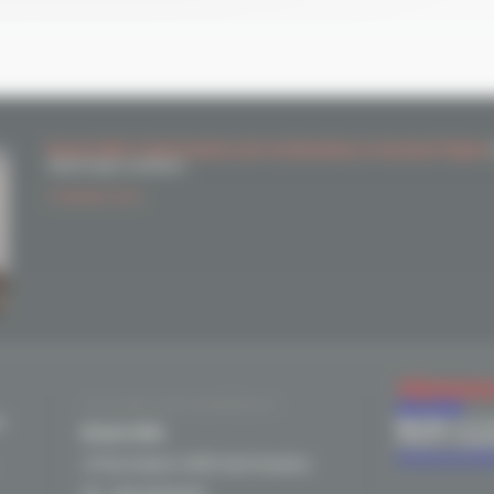
Brunet SARL à Saint Gaudens près de Montréjeau et Gourdan Polignan
dépannages sanitaires
Contactez-nous
TÉMOIGNA
ACCUEIL NOS BUREAUX
UN AVIS
s
Michelle
18/12/
Brunet SARL
Sérieux, compéte
Voir tous les t
14 Rue Ampere 31800 Saint Gaudens