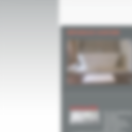
DÉPANNAGE SANITAIRE
ACTUALITÉS
Et si la mixité de
énergies
permettait un
environnement
plus sain ?