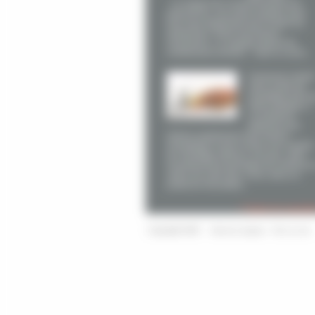
Le respect de l’environnement est,
aujourd’hui, une préoccupation pour
tous mais également pour toutes les
entreprises. Notre fournisseur,
Viessmann, s’y engage depuis de
nombreuses années. Dans ce sens,
Comment choisi
votre mode de
chauffage près 
Saint Gaudens ?
La meilleure
méthode pour
réduire rapidement votre facture
énergétique est de choisir une solution
de chauffage efficace. De plus, votre
investissement permettra de renforcer 
valeur de votre bien. Ainsi, dans un
projet de rénovation,
> Toutes les actualit
|
Copyright 2026
Mentions légales
Plan du site