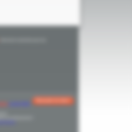
intervient à domicile pour les
Demande de devis
GES
AJOUTER
2014
nt et professionnel !
émoignages