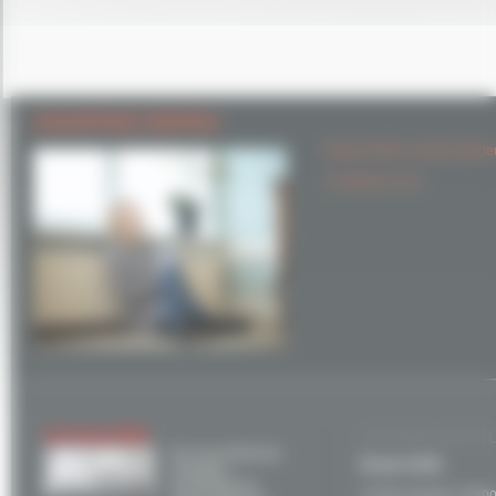
CHAUFFAGE CENTRAL
Brunet SARL à Saint Gaude
Contactez-nous
ACTUALITÉS
ACCUEIL NOS B
Et si la mixité des
Brunet SARL
énergies
permettait un