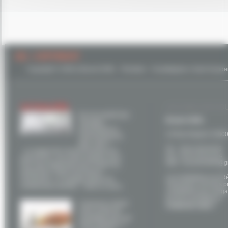
021 - COPYRIGHT
Copyright © 2026 | Brunet SARL - Plombier - Chauffagiste à Saint Gaud
ACTUALITÉS
ACCUEIL NOS B
Et si la mixité des
Brunet SARL
énergies
permettait un
14 Rue Ampere 31800
environnement
plus sain ?
Tel. : 05 61 89 46 69
Le respect de l’environnement est,
Fax : 05 61 95 43 44
aujourd’hui, une préoccupation pour
Mail : brunet31800@g
tous mais également pour toutes les
entreprises. Notre fournisseur,
Les installateurs du R
Viessmann, s’y engage depuis de
Viessmann sont des p
nombreuses années. Dans ce sens,
compétents qui s'engag
de leurs prestations.
Comment choisir
Contactez-nous !
votre mode de
chauffage près de
Saint Gaudens ?